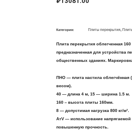
₽
13081.00
Плиты перекрытия
Плит
Категория:
,
Плита перекрытия облегченная 160 
предназначенная для устройства 
общественных зданиях. Маркиров
ПНО
— плита настила облегчённая 
весом).
40
— длина 4 м,
15
— ширина 1.5 м.
160
– высота плиты 160мм.
8
— допустимая нагрузка 800 кг/м².
АтV
— использование напрягаемой 
повышенную прочность.