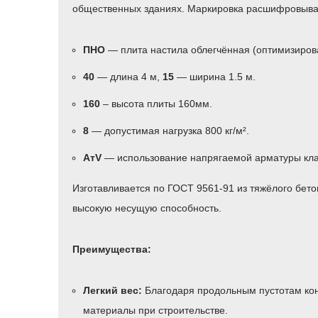
общественных зданиях. Маркировка расшифровыв
ПНО
— плита настила облегчённая (оптимизиров
40
— длина 4 м,
15
— ширина 1.5 м.
160
– высота плиты 160мм.
8
— допустимая нагрузка 800 кг/м².
АтV
— использование напрягаемой арматуры кла
Изготавливается по ГОСТ 9561-91 из тяжёлого бет
высокую несущую способность.
Преимущества:
Легкий вес:
Благодаря продольным пустотам конс
материалы при строительстве.