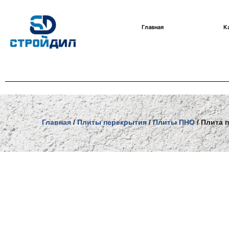
Перейти
Главная
К
к
содержимому
Главная
/
Плиты перекрытия
/
Плиты ПНО
/ Плита 