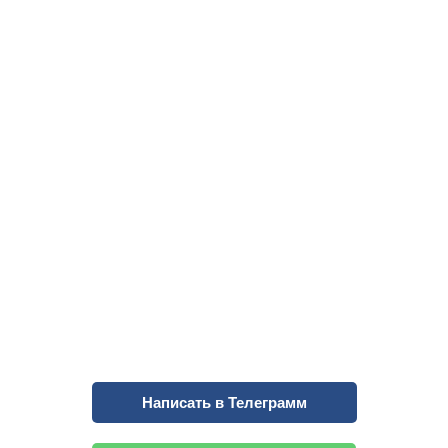
Необходима консультация?
Напишите нам в
Телеграмм или Whatsapp
Написать в Телеграмм