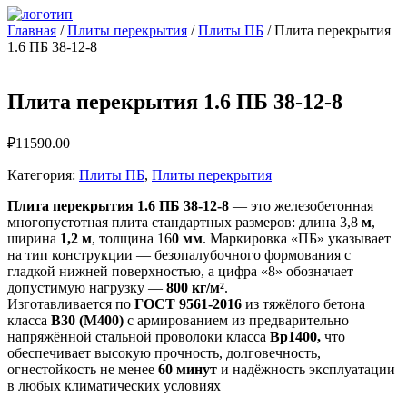
Главная
/
Плиты перекрытия
/
Плиты ПБ
/ Плита перекрытия
1.6 ПБ 38-12-8
Плита перекрытия 1.6 ПБ 38-12-8
₽
11590.00
Категория:
Плиты ПБ
,
Плиты перекрытия
Плита перекрытия 1.6 ПБ 38-12-8
— это железобетонная
многопустотная плита стандартных размеров: длина 3,8
м
,
ширина
1,2 м
, толщина 16
0 мм
. Маркировка «ПБ» указывает
на тип конструкции — безопалубочного формования с
гладкой нижней поверхностью, а цифра «8» обозначает
допустимую нагрузку —
800 кг/м²
.
Изготавливается по
ГОСТ 9561-2016
из тяжёлого бетона
класса
B30 (М400)
с армированием из предварительно
напряжённой стальной проволоки класса
Вр1400,
что
обеспечивает высокую прочность, долговечность,
огнестойкость не менее
60 минут
и надёжность эксплуатации
в любых климатических условиях