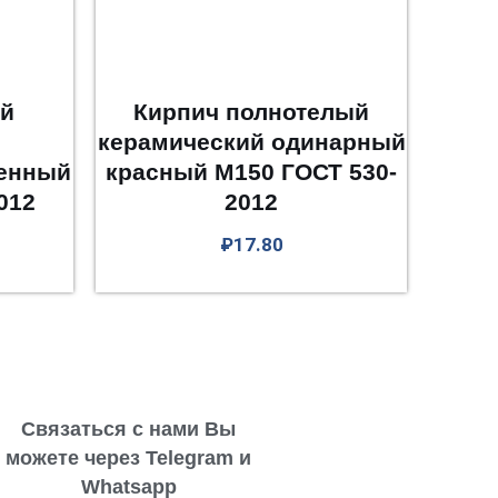
ой
Кирпич полнотелый
й
керамический одинарный
енный
красный М150 ГОСТ 530-
012
2012
₽
17.80
Связаться с нами Вы
можете через Telegram и
Whatsapp