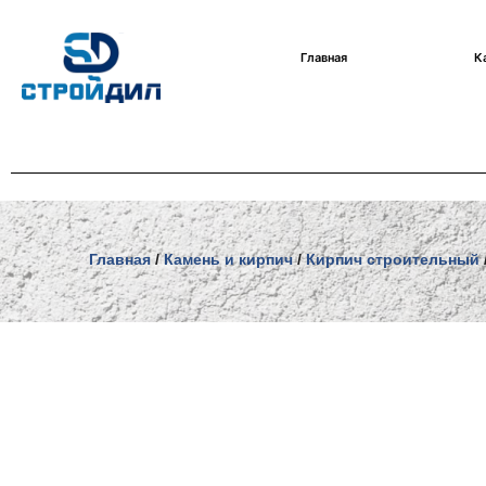
Перейти
Главная
К
к
содержимому
Главная
/
Камень и кирпич
/
Кирпич строительный