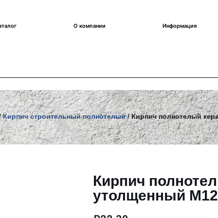
аталог
О компании
Информация
/
Кирпич строительный полнотелый
/ Кирпич полнотелый кер
Кирпич полноте
утолщенный М12