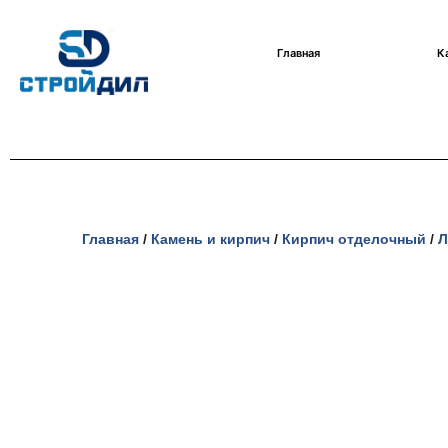
Перейти
Главная
К
к
содержимому
Главная
/
Камень и кирпич
/
Кирпич отделочный
/
Л