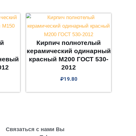
ой
Кирпич полнотелый
й
керамический одинарный
невый
красный М200 ГОСТ 530-
012
2012
₽
19.80
Связаться с нами Вы