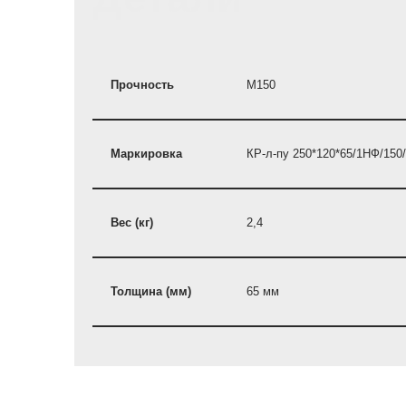
Прочность
M150
Маркировка
КР-л-пу 250*120*65/1НФ/150
Вес (кг)
2,4
Толщина (мм)
65 мм