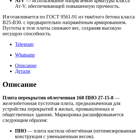
АтV
— использование напрягаемой арматуры класса
Ат-V, обеспечивающей повышенную прочность.
Изготавливается по ГОСТ 9561-91 из тяжёлого бетона класса
В25-В30. с предварительно напряжённым армированием.
Пустоты в теле плиты снижают вес, сохраняя высокую
несущую способность.
Telegram
Whatsapp
Описание
Детали
Описание
Плита перекрытия облегченная 160 ПНО 27-15-8
—
железобетонная пустотная плита, предназначенная для
устройства перекрытий в жилых, промышленных и
общественных зданиях. Маркировка расшифровывается
следующим образом:
ПНО
— плита настила облегчённая (оптимизированная
конструкция с уменьшенным весом).