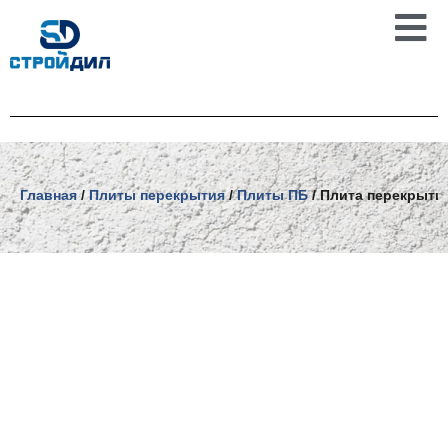
Перейти
к
содержимому
Главная
/
Плиты перекрытия
/
Плиты ПБ
/ Плита перекрытия