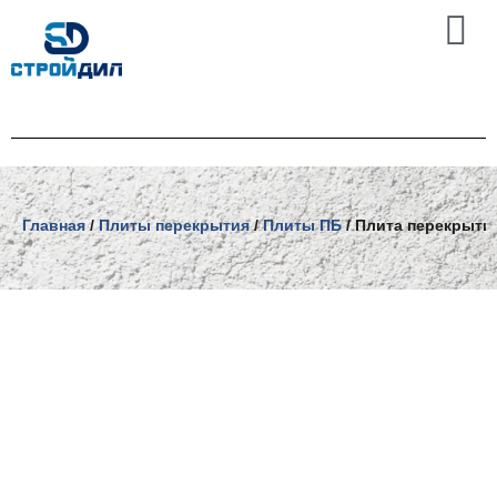
Перейти
к
содержимому
Главная
/
Плиты перекрытия
/
Плиты ПБ
/ Плита перекрытия