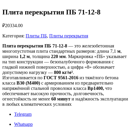
Плита перекрытия ПБ 71-12-8
₽
20334.00
Категория:
Плиты ПБ
,
Плиты перекрытия
Плита перекрытия ПБ 71-12-8
— это железобетонная
многопустотная плита стандартных размеров: длина 7,1
м
,
ширина
1,2 м
, толщина
220 мм
. Маркировка «ПБ» указывает
на тип конструкции — безопалубочного формования с
гладкой нижней поверхностью, а цифра «8» обозначает
допустимую нагрузку —
800 кг/м²
.
Изготавливается по
ГОСТ 9561-2016
из тяжёлого бетона
класса
B30 (М400)
с армированием из предварительно
напряжённой стальной проволоки класса
Вр1400,
что
обеспечивает высокую прочность, долговечность,
огнестойкость не менее
60 минут
и надёжность эксплуатации
в любых климатических условиях
Telegram
Whatsapp